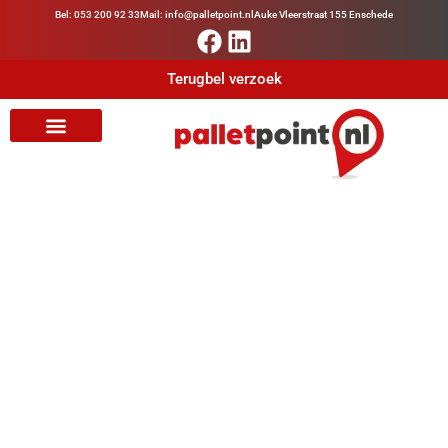
Bel: 053 200 92 33
Mail: info@palletpoint.nl
Auke Vleerstraat 155 Enschede
Terugbel verzoek
OVER ONS