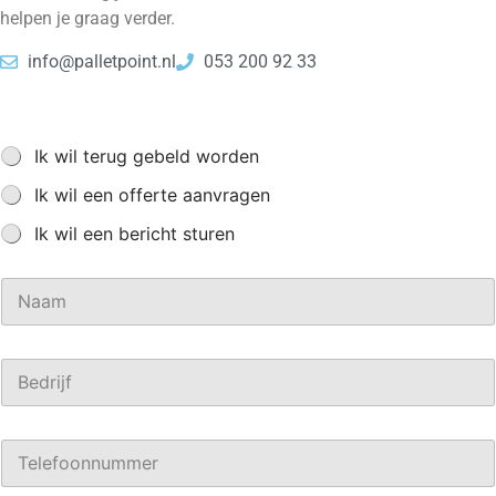
helpen je graag verder.
info@palletpoint.nl
053 200 92 33
I
Ik wil terug gebeld worden
k
Ik wil een offerte aanvragen
w
i
Ik wil een bericht sturen
l
.
.
N
.
a
*
a
m
B
*
e
d
r
T
i
e
j
l
f