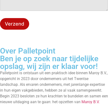
c
e
*
h
b
t
e
*
r
e
Verzend
i
k
b
a
a
Over Palletpoint
r
?
Ben je op zoek naar tijdelijke
*
opslag, wij zijn er klaar voor!
Palletpoint is ontstaan uit een praktisch idee binnen Maroy B.V.,
opgericht in 2023 door ondernemers uit het Twentse
landschap. Als ervaren ondernemers, met jarenlange expertise
in hun eigen vakgebieden, hebben ze al vaak samengewerkt.
Begin 2023 besloten ze hun krachten te bundelen en samen een
nieuwe uitdaging aan te gaan: het opzetten van
Maroy B.V.